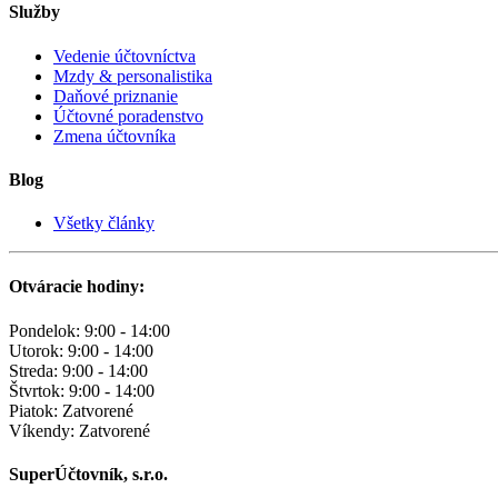
Služby
Vedenie účtovníctva
Mzdy & personalistika
Daňové priznanie
Účtovné poradenstvo
Zmena účtovníka
Blog
Všetky články
Otváracie hodiny:
Pondelok: 9:00 - 14:00
Utorok: 9:00 - 14:00
Streda: 9:00 - 14:00
Štvrtok: 9:00 - 14:00
Piatok: Zatvorené
Víkendy: Zatvorené
SuperÚčtovník, s.r.o.