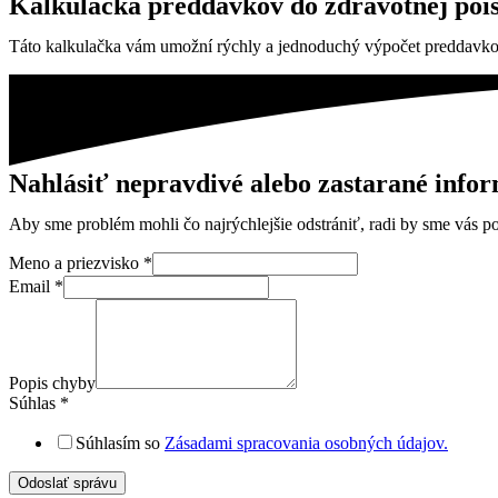
Kalkulačka preddavkov do zdravotnej poi
Táto kalkulačka vám umožní rýchly a jednoduchý výpočet preddavkov
Nahlásiť nepravdivé alebo zastarané info
Aby sme problém mohli čo najrýchlejšie odstrániť, radi by sme vás pop
Meno a priezvisko
*
Email
*
Popis chyby
Súhlas
*
Súhlasím so
Zásadami spracovania osobných údajov.
Odoslať správu