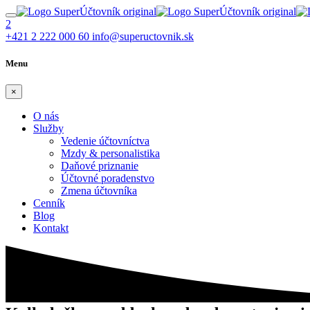
2
+421 2 222 000 60
info@supeructovnik.sk
Menu
×
O nás
Služby
Vedenie účtovníctva
Mzdy & personalistika
Daňové priznanie
Účtovné poradenstvo
Zmena účtovníka
Cenník
Blog
Kontakt