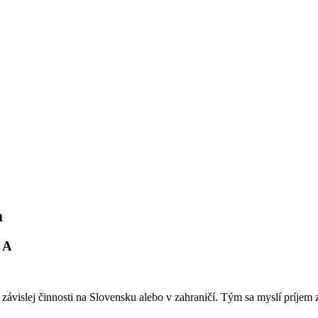
a
 A
o závislej činnosti na Slovensku alebo v zahraničí. Tým sa myslí príje