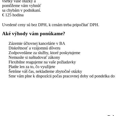
všetky vaše otázky a
pomôžeme vám vyhnúť
sa chybám v podnikaní.
€
125
hodina
Uvedené ceny sú bez DPH, k cenám treba pripočítať DPH.
Aké výhody vám ponúkame?
Zázemie účtovnej kancelárie v BA
Diskrétnosť a vzájomnú dôveru
Zodpovedáme za služby, ktoré poskytujeme
Nemusíte si naštudovať zákony
Flexibilne reagujeme na vaše požiadavky
Platíte len za to, čo využijete
Šetríme váš čas, nekladieme zbytočné otázky
Sme vám plne k dispozícii počas pracovnej doby od pondelka do št