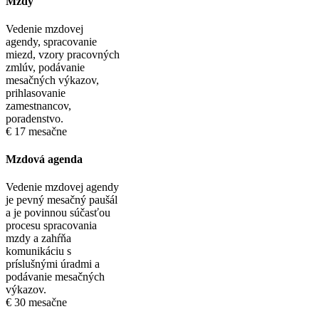
Mzdy
Vedenie mzdovej
agendy, spracovanie
miezd, vzory pracovných
zmlúv, podávanie
mesačných výkazov,
prihlasovanie
zamestnancov,
poradenstvo.
€
17
mesačne
Mzdová agenda
Vedenie mzdovej agendy
je pevný mesačný paušál
a je povinnou súčasťou
procesu spracovania
mzdy a zahŕňa
komunikáciu s
príslušnými úradmi a
podávanie mesačných
výkazov.
€
30
mesačne