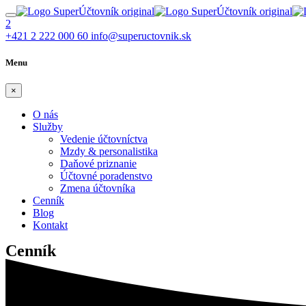
2
+421 2 222 000 60
info@supeructovnik.sk
Menu
×
O nás
Služby
Vedenie účtovníctva
Mzdy & personalistika
Daňové priznanie
Účtovné poradenstvo
Zmena účtovníka
Cenník
Blog
Kontakt
Cenník