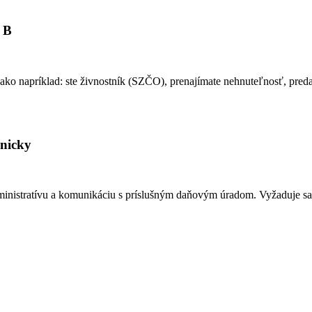
 B
y ako napríklad: ste živnostník (SZČO), prenajímate nehnuteľnosť, preda
onicky
inistratívu a komunikáciu s príslušným daňovým úradom. Vyžaduje sa