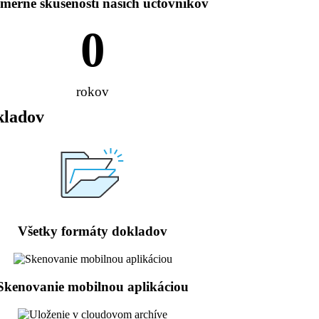
emerné skúsenosti našich účtovníkov
0
rokov
kladov
Všetky formáty dokladov​
Skenovanie mobilnou aplikáciou