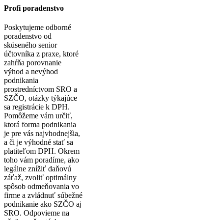
Profi poradenstvo
Poskytujeme odborné
poradenstvo od
skúseného senior
účtovníka z praxe, ktoré
zahŕňa porovnanie
výhod a nevýhod
podnikania
prostredníctvom SRO a
SZČO, otázky týkajúce
sa registrácie k DPH.
Pomôžeme vám určiť,
ktorá forma podnikania
je pre vás najvhodnejšia,
a či je výhodné stať sa
platiteľom DPH. Okrem
toho vám poradíme, ako
legálne znížiť daňovú
záťaž, zvoliť optimálny
spôsob odmeňovania vo
firme a zvládnuť súbežné
podnikanie ako SZČO aj
SRO. Odpovieme na