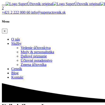
2
+421 2 222 000 60
info@supeructovnik.sk
Menu
×
O nás
Služby
Vedenie účtovníctva
Mzdy & personalistika
Daňové priznanie
Účtovné poradenstvo
Zmena účtovníka
Cenník
Blog
Kontakt