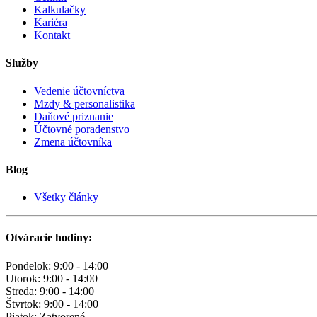
Kalkulačky
Kariéra
Kontakt
Služby
Vedenie účtovníctva
Mzdy & personalistika
Daňové priznanie
Účtovné poradenstvo
Zmena účtovníka
Blog
Všetky články
Otváracie hodiny:
Pondelok: 9:00 - 14:00
Utorok: 9:00 - 14:00
Streda: 9:00 - 14:00
Štvrtok: 9:00 - 14:00
Piatok: Zatvorené